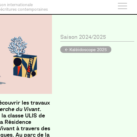
son internationale
 écritures contemporaines
Saison 2024/2025
← Kaléidoscope 2025
découvrir les travaux
herche du Vivant
.
e la classe ULIS de
 la Résidence
Vivant à travers des
tiques. Au parc de la