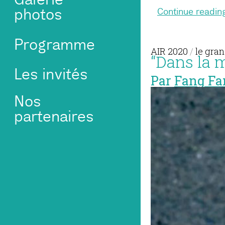
photos
Continue readin
Programme
AIR 2020
/
le gran
“Dans la m
Les invités
Par
Fang Fa
Nos
partenaires