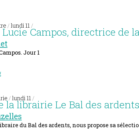
tre
/
lundi 11
/
Lucie Campos, directrice de la V
let
Campos. Jour 1
g
irie
/
lundi 11
/
e la librairie Le Bal des ardent
zelles
ibraire du Bal des ardents, nous propose sa sélectio