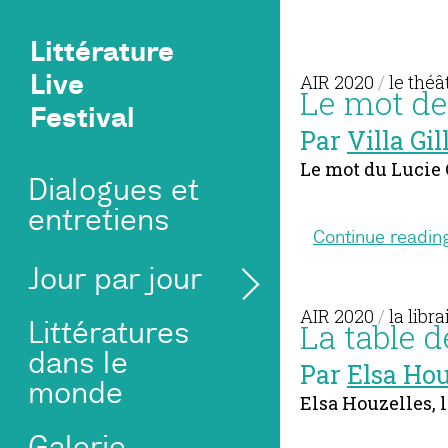
Littérature
Live
AIR 2020
/
le théâ
Le mot de 
Festival
Par
Villa Gil
Le mot du Lucie 
Dialogues et
entretiens
Continue readin
Jour par jour
AIR 2020
/
la libra
La table d
Littératures
dans le
Par
Elsa Hou
monde
Elsa Houzelles, l
Galerie