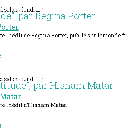
d salon
/
lundi 11
/
ude”, par Regina Porter
orter
te inédit de Regina Porter, publié sur lemonde.fr.
g
d salon
/
lundi 11
/
rtitude”, par Hisham Matar
Matar
te inédit d’Hisham Matar.
g