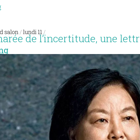
g
d salon
/
lundi 11
/
arée de l’incertitude, une lett
ng