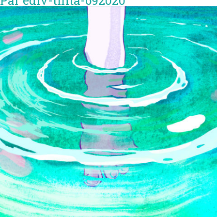
Par
edlv-tinta-692020