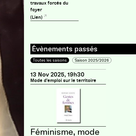
présente également cinquant
travaux forcés du
échangées entre 1916 et 192
foyer
père Armand, destinataire d
poétiques et interlocuteur 
(Lien)
de formation décisives.
Toutes les saisons
Saison 2025/2026
13 Nov 2025, 19h30
Mode d'emploi sur le territoire
Féminisme, mode