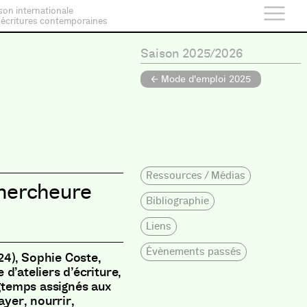
son internationale
 écritures contemporaines
Saison 2025/2026
← Mode d'emploi 2025
Ressources / Médias
hercheure
Bibliographie
Liens
Évènements passés
24), Sophie Coste,
d’ateliers d’écriture,
gtemps assignés aux
ayer, nourrir,