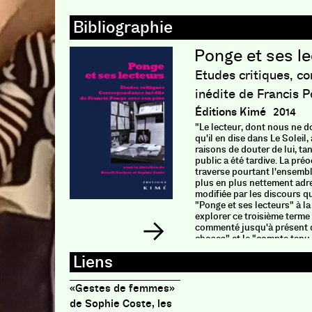
Ponge et ses l
Etudes critiques, c
inédite de Francis 
Éditions Kimé
2014
"Le lecteur, dont nous ne d
qu'il en dise dans Le Solei
raisons de douter de lui, ta
public a été tardive. La pré
traverse pourtant l'ensembl
plus en plus nettement adre
modifiée par les discours q
"Ponge et ses lecteurs" à l
explorer ce troisième terme
commenté jusqu'à présent qu
choses" et le "compte tenu d
clans les cinq études critiq
d'envisager les lecteurs dan
l'oeuvre a historiquement r
figure, rêve ou invente de l'
«Gestes de femmes»
viennent après et témoignen
de Sophie Coste, les
encore des gestes de lecture 