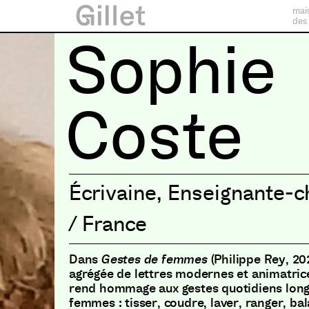
mai
des
Sophie
Coste
Écrivaine
,
Enseignante-c
/
France
Dans
Gestes de femmes
(Philippe Rey, 20
agrégée de lettres modernes et animatrice 
rend hommage aux gestes quotidiens lon
femmes : tisser, coudre, laver, ranger, bal