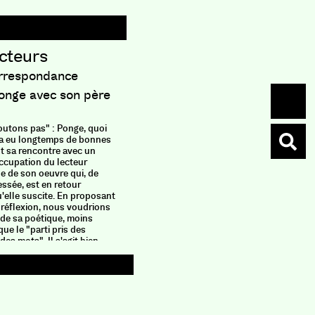
ecteurs
Gest
Philipp
orrespondance
Filer, tis
Ponge avec son père
cueillir, 
pendant d
rythmé le
outons pas" : Ponge, quoi
aux activi
l, a eu longtemps de bonnes
soulever 
nt sa rencontre avec un
femmes, d
occupation du lecteur
ouvrage p
e de son oeuvre qui, de
compte de
ssée, est en retour
qu'ils co
u'elle suscite. En proposant
source de
a réflexion, nous voudrions
originale 
 de sa poétique, moins
chemin de
e le "parti pris des
personnel
es mots". Il s'agit bien,
féminin. 
ues ici rassemblées,
époque ré
s leur pluralité : ceux que
invite au 
encontrés, ceux qu'elle
méconnue 
intérieur, ceux enfin qui
manière d
t de sa capacité à susciter
et d'écriture. Ce livre