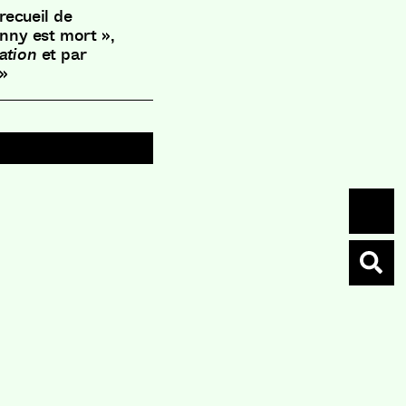
recueil de
hnny est mort »,
ation
et par
 »