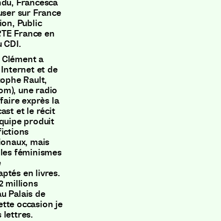
ndu, Francesca
user sur France
ion, Public
RTE France en
u CDI.
 Clément a
 Internet et de
tophe Rault,
om), une radio
faire exprès la
st et le récit
équipe produit
ictions
tionaux, mais
 les féminismes
e
ptés en livres.
2 millions
u Palais de
tte occasion je
 lettres.