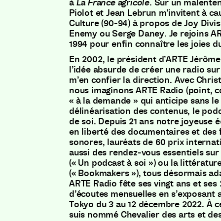
à
La France agricole
. Sur un malente
Piolot et Jean Lebrun m’invitent à ca
Culture (90-94) à propos de Joy Divis
Enemy ou Serge Daney. Je rejoins A
1994 pour enfin connaître les joies d
En 2002, le président d’ARTE Jérôme
l’idée absurde de créer une radio sur
m’en confier la direction. Avec Chris
nous imaginons ARTE Radio (point, c
« à la demande » qui anticipe sans le 
délinéarisation des contenus, le podca
de soi. Depuis 21 ans notre joyeuse 
en liberté des documentaires et des f
sonores, lauréats de 60 prix interna
aussi des rendez-vous essentiels sur
(« Un podcast à soi ») ou la littératur
(« Bookmakers »), tous désormais ada
ARTE Radio fête ses vingt ans et ses 
d’écoutes mensuelles en s’exposant a
Tokyo du 3 au 12 décembre 2022. À ce
suis nommé Chevalier des arts et des