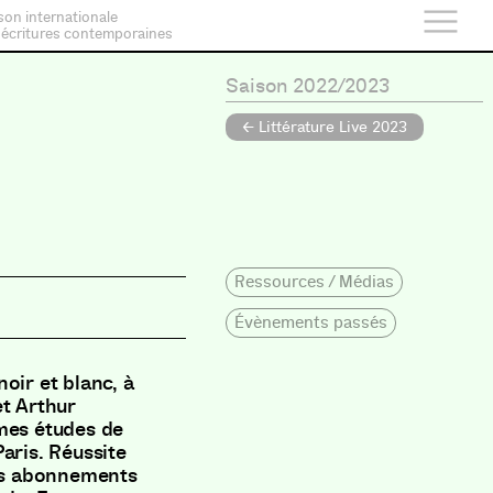
son internationale
 écritures contemporaines
Saison 2022/2023
← Littérature Live 2023
Ressources / Médias
Évènements passés
oir et blanc, à
et Arthur
 mes études de
aris. Réussite
des abonnements