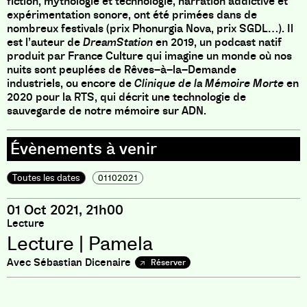
fiction
,
mythologie et technologie
,
narration addictive et
expérimentation sonore
,
ont été primées dans de
nombreux festivals
(
prix Phonurgia Nova
,
prix SGDL…
)
.
Il
est l’auteur de
DreamStation
en 2019
,
un podcast natif
produit par France Culture qui imagine un monde où nos
nuits sont peuplées de Rêves
–
à
–
la
–
Demande
industriels
,
ou encore de
Clinique de la Mémoire Morte
en
2020 pour la RTS
,
qui décrit une technologie de
sauvegarde de notre mémoire sur ADN
.
Toutes les dates
01102021
01 Oct 2021, 21h00
Lecture
Lecture | Pamela
Avec Sébastian Dicenaire
Réserver