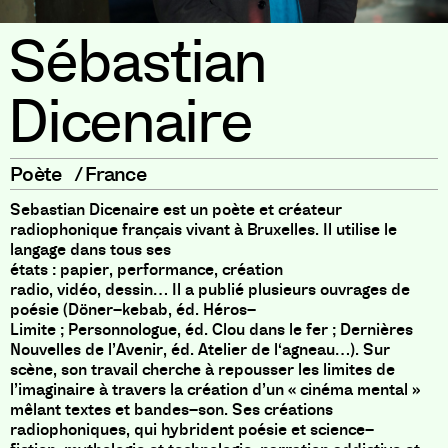
Sébastian
Dicenaire
Poète
/
France
Sebastian Dicenaire est un poète et créateur
radiophonique français vivant à Bruxelles
.
Il utilise le
langage dans tous ses
états
:
papier
,
performance
,
création
radio
,
vidéo
,
dessin… Il a publié plusieurs ouvrages de
poésie
(
Döner
–
kebab
,
éd
.
Héros
–
Limite
;
Personnologue
,
éd
.
Clou dans le fer
;
Dernières
Nouvelles de l’Avenir
,
éd
.
Atelier de l
‘
agneau…
)
.
Sur
scène
,
son travail cherche à repousser les limites de
l’imaginaire à travers la création d’un « cinéma mental »
mêlant textes et bandes
–
son
.
Ses créations
radiophoniques
,
qui hybrident poésie et science
–