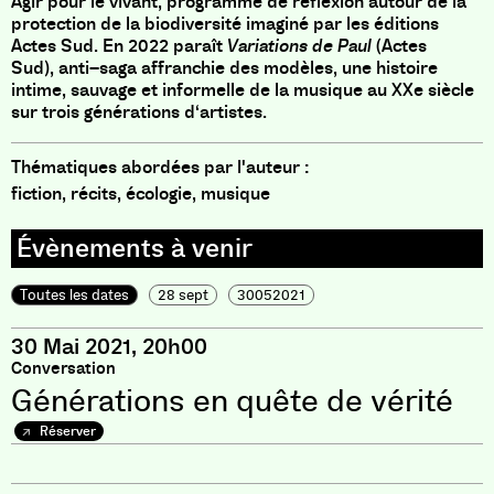
Agir pour le vivant
,
programme de réflexion autour de la
protection de la biodiversité imaginé par les éditions
Actes Sud
.
En 2022 paraît
Variations de Paul
(
Actes
Sud
)
,
anti
–
saga affranchie des modèles
,
une histoire
intime
,
sauvage et informelle de la musique au XXe siècle
sur trois générations d
‘
artistes
.
Thématiques abordées par l'auteur :
fiction, récits, écologie, musique
Toutes les dates
28 sept
30052021
30 Mai 2021, 20h00
Conversation
Générations en quête de vérité
Réserver