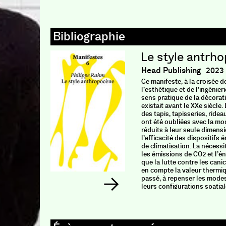
Le style antrh
Head Publishing
2023
Ce manifeste, à la croisée de
l’esthétique et de l’ingénieri
sens pratique de la décoratio
existait avant le XXe siècle
des tapis, tapisseries, ride
ont été oubliées avec la mo
réduits à leur seule dimens
l’efficacité des dispositifs
de climatisation. La nécessi
les émissions de CO2 et l’é
que la lutte contre les cani
en compte la valeur thermiqu
passé, à repenser les mode
leurs configurations spatial
dans une nouvelle optique 
: une esthétique décorative
nous proposons de nommer 