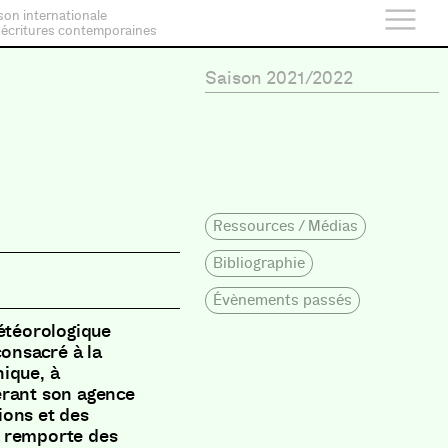
son internationale
 écritures contemporaines
e
Saison 2021/2022
Ressources / Médias
Bibliographie
Évènements passés
météorologique
consacré à la
nique
,
à
érant son agence
ons et des
l remporte des