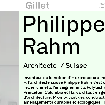
mai
des
Philipp
Rahm
Architecte
/
Suisse
Inventeur de la notion d’ « architecture 
»
,
l’architecte suisse Philippe Rahm s’est 
recherche et à l’enseignement à Polytech
Princeton
,
Columbia et Harvard tout en g
d’architecture
.
Promouvant des constructi
aménagements durables et écologiques
,
i