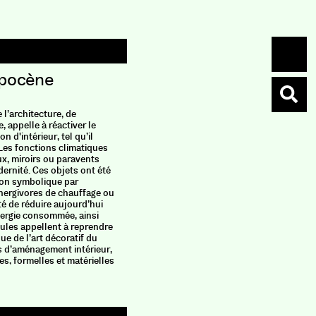
opocène
Histo
l’arc
 l’architecture, de
Commen
e, appelle à réactiver le
l'énerg
n d'intérieur, tel qu’il
. Les fonctions climatiques
bâtime
aux, miroirs ou paravents
dernité. Ces objets ont été
Édition
ion symbolique par
Histoire n
 énergivores de chauffage ou
pour l’êt
té de réduire aujourd’hui
corps à 3
nergie consommée, ainsi
l’archite
cules appellent à reprendre
devient-il
e de l’art décoratif du
l’urbanis
s d’aménagement intérieur,
l’archite
es, formelles et matérielles
physiques
de performance climatique
ont influ
 propre au XXIe siècle que
surgissem
le « style anthropocène ».
à nos jour
ces donné