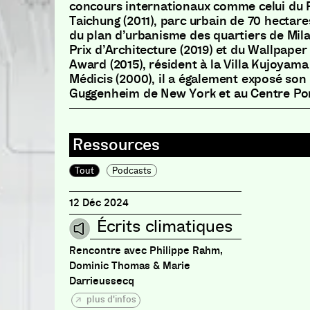
concours internationaux comme celui du P
Taichung
(
2011
)
,
parc urbain de 70 hectare
du plan d’urbanisme des quartiers de Mil
Prix d’Architecture
(
2019
)
et du Wallpaper
Award
(
2015
)
,
résident à la Villa Kujoyam
Médicis
(
2000
)
,
il a également exposé son 
Guggenheim de New York et au Centre P
Tout
Podcasts
12 Déc 2024
Écrits climatiques
Rencontre avec Philippe Rahm,
Dominic Thomas & Marie
Darrieussecq
plus d'infos