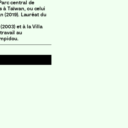
arc central de
s à Taïwan
,
ou celui
an
(
2019
)
.
Lauréat du
a
(
2003
)
et à la Villa
travail au
ompidou
.