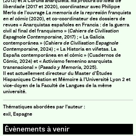
(2013) et
A Coruña anarquista. Na procura do ideal de
liberdade
(2017 et 2020), coordinateur avec Philippe
Merlo de l’ouvrage
La memoria de la represión franquista
en el cómic
(2020), et co-coordinateur des dossiers de
revues « Anarquistas españoles en Francia : de la guerra
civil al final del franquismo » (
Cahiers de Civilisation
Espagnole Contemporaine
, 2017) ; « La Galicia
contemporánea » (
Cahiers de Civilisation Espagnole
Contemporaine
, 2024) ; « La Historia en viñetas. La
España contemporánea en el cómic » (Cuadernos de
Cómic, 2024) et « Activismo femenino anarquista
transnacional » (
Pasado y Memoria
, 2025).
Il est actuellement directeur du Master d’Études
Hispaniques Création et Mémoire à l’Université Lyon 2 et
vice-doyen de la Faculté de Langues de la même
université.
Thématiques abordées par l'auteur :
exil, Espagne