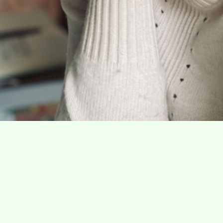
Villa Gillet
Plan d'accès
Parc de la Cerisaie
Partenaires
25 Rue Chazière, 69004 Lyon
04 78 27 02 48
Mentions légal
info@villagillet.net