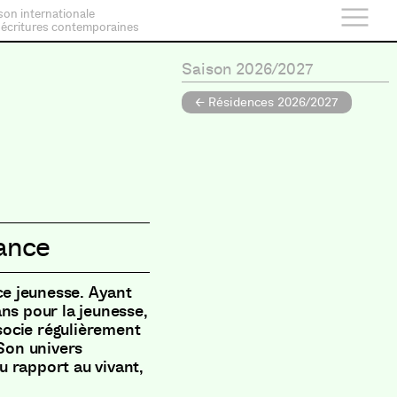
son internationale
 écritures contemporaines
Saison 2026/2027
← Résidences 2026/2027
ance
ice jeunesse. Ayant
ans pour la jeunesse,
ssocie régulièrement
 Son univers
u rapport au vivant,