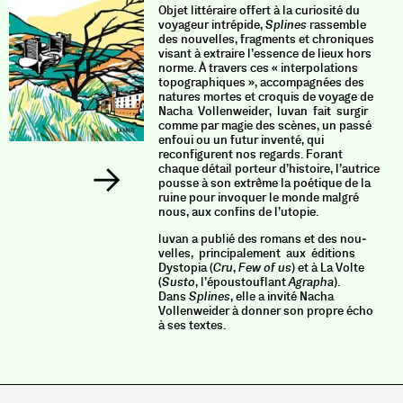
Objet littéraire offert à la curiosité du
voyageur intrépide,
Splines
rassemble
des nouvelles, fragments et chroniques
visant à extraire l’essence de lieux hors
norme. À travers ces « interpolations
topographiques », accompagnées des
natures mortes et croquis de voyage de
Nacha Vollenweider, luvan fait surgir
comme par magie des scènes, un passé
enfoui ou un futur inventé, qui
reconfigurent nos regards. Forant
chaque détail porteur d’histoire, l’autrice
pousse à son extrême la poétique de la
ruine pour invoquer le monde malgré
nous, aux confins de l’utopie.
luvan a publié des romans et des nou­
velles, principalement aux éditions
Dystopia (
Cru
,
Few of us
) et à La Volte
(
Susto
, l’époustouflant
Agrapha
).
Dans
Splines
, elle a invité Nacha
Vollenweider à donner son propre écho
à ses textes.