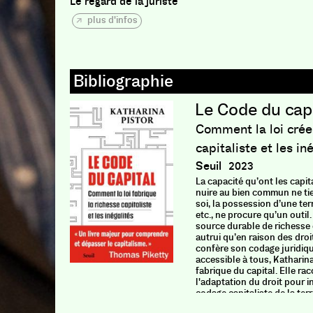
Le regard de la juriste
plus d'infos
Le Code du capi
Comment la loi crée
capitaliste et les in
Seuil
2023
La capacité qu’ont les capita
nuire au bien commun ne tie
soi, la possession d’une terr
etc., ne procure qu’un outil
source durable de richesse
autrui qu’en raison des droi
confère son codage juridiq
accessible à tous, Katharina
fabrique du capital. Elle rac
l'adaptation du droit pour 
codage capitaliste de la terre
connaissance, de la dette, d