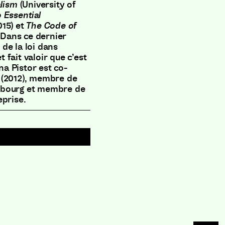
alism
(University of
 Essential
015) et
The Code of
. Dans ce dernier
 de la loi dans
t fait valoir que c’est
ina Pistor est co-
 (2012), membre de
ebourg et membre de
eprise.