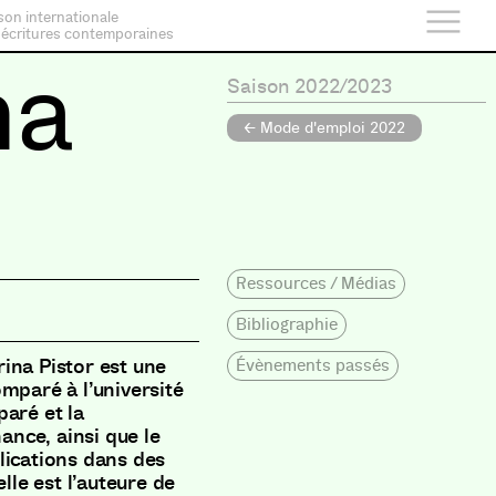
son internationale
 écritures contemporaines
na
Saison 2022/2023
← Mode d'emploi 2022
Ressources / Médias
Bibliographie
ina Pistor est une
Évènements passés
mparé à l’université
paré et la
nance, ainsi que le
lications dans des
lle est l’auteure de