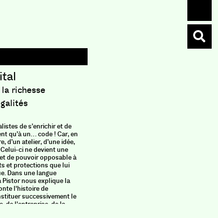
tal
 la richesse
égalités
listes de s’enrichir et de
nt qu’à un… code ! Car, en
e, d’un atelier, d’une idée,
. Celui-ci ne devient une
 et de pouvoir opposable à
ts et protections que lui
ue. Dans une langue
 Pistor nous explique la
onte l'histoire de
instituer successivement le
, de l'entreprise, de la
e la nature.