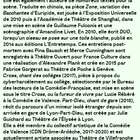
Elle est également l’auteure de nombreux textes pour la
scène. Traduite en chinois, sa pièce
Zone
, variation des
Bacchantes
d’Euripide, est jouée à l’Exposition Universelle
de 2010 puis à l’Académie de Théâtre de Shanghaï, dans
une mise en scène de Guillaume Fulconis et une
scénographie d’Amandine Livet. En 2010, elle écrit
DUO
,
lorsqu’un oiseau se pose sur une toile blanche
, publié en
2014 aux éditions L’Entretemps. Ces entretiens post-
mortem avec Pina Bausch et Merce Cunningham sont
enregistrés à Théâtre Ouvert pour France Culture dans
une réalisation d’Alexandre Plank et crée en 2015 par
Fabrice Gorgerat au Théâtre de Poche à Genève.
Cross, chant des collèges
(2017), pièce à propos du
cyberharcèlement au collège, sélectionnée par le Bureau
des lecteurs de la Comédie-Française, est mise en scène
sous le titre
Cross, ou la fureur de vivre
par Lucie Rébéré
à la Comédie de Valence.
Part-Dieu, chant de gare
(2018),
récit du parcours d’un mineur isolé étranger depuis son
arrivée en gare de Lyon-Part-Dieu, est créée par Julie
Guichard au Théâtre de l’Élysée à Lyon.
Elle a été membre du collectif artistique de la Comédie
de Valence (CDN Drôme-Ardèche, 2017-2020) et est
actuellement artiste associée au Théâtre de Villefranche