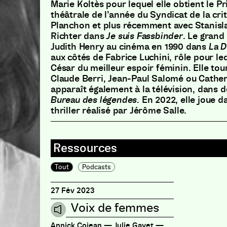
Marie Koltès pour lequel elle obtient le Pr
théâtrale de l’année du Syndicat de la cri
Planchon et plus récemment avec Stanisla
Richter dans
Je suis Fassbinder
. Le grand
Judith Henry au cinéma en 1990 dans
La D
aux côtés de Fabrice Luchini, rôle pour leq
César du meilleur espoir féminin. Elle tou
Claude Berri, Jean-Paul Salomé ou Cather
apparaît également à la télévision, dans
Bureau des légendes
. En 2022, elle joue 
thriller réalisé par Jérôme Salle.
Tout
Podcasts
27 Fév 2023
Voix de femmes
Annick Cojean — Julie Gayet —