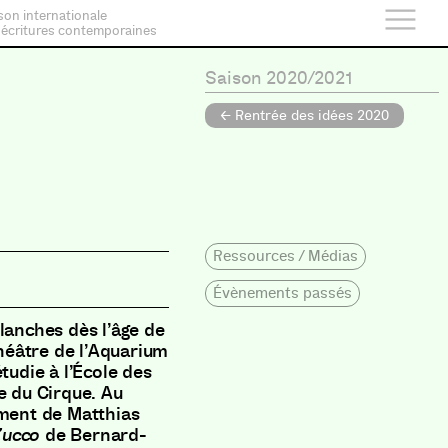
son internationale
 écritures contemporaines
Saison 2020/2021
← Rentrée des idées 2020
Ressources / Médias
Évènements passés
lanches dès l’âge de
éâtre de l’Aquarium
tudie à l’École des
e du Cirque. Au
mment de Matthias
Zucco
de Bernard-