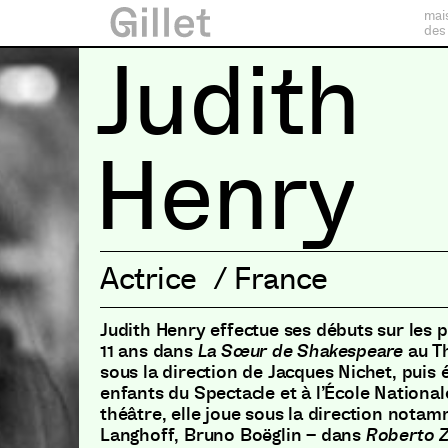
mai
des
Judith
Henry
Actrice
/
France
Judith Henry effectue ses débuts sur les p
11 ans dans
La Sœur de Shakespeare
au Th
sous la direction de Jacques Nichet, puis é
enfants du Spectacle et à l’École National
théâtre, elle joue sous la direction nota
Langhoff, Bruno Boëglin – dans
Roberto 