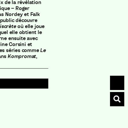
ix de la révélation
tique – Roger
s Nordey et Falk
 public découvre
iscrète
où elle joue
uel elle obtient le
rne ensuite avec
ine Corsini et
 des séries comme
Le
dans
Kompromat
,