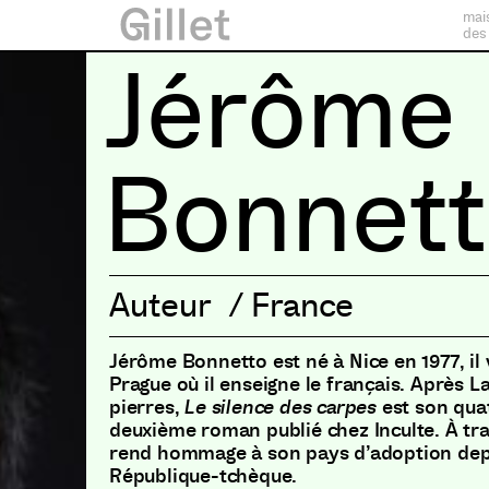
mai
des
Jérôme
Bonnet
Auteur
/
France
Jérôme Bonnetto est né à Nice en 1977, il 
Prague où il enseigne le français. Après L
pierres,
Le silence des carpes
est son qua
deuxième roman publié chez Inculte. À trav
rend hommage à son pays d’adoption depu
République-tchèque.