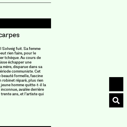
 carpes
La Ce
L'Incult
l Solveig fuit. Sa femme
Ségurian,
eut rien faire, pour le
des chass
ier tchèque. Au cours de
jeune hom
laisse échapper une
d’install
a mère, disparue dans sa
paradisiaq
période communiste. Cet
Accueilli
e beauté formelle, fascine
du villag
 robinet réparé, plus rien
bergerie 
le jeune homme quitte-t-il la
 inconnue, avalée derrière
 trente ans, et l’artiste qui