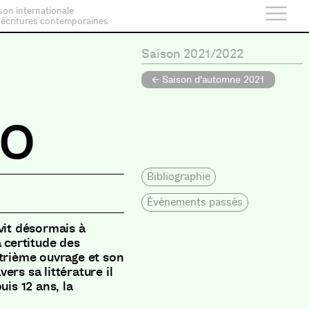
son internationale
 écritures contemporaines
Saison 2021/2022
← Saison d'automne 2021
to
Bibliographie
Évènements passés
vit désormais à
a certitude des
trième ouvrage et son
ers sa littérature il
is 12 ans, la