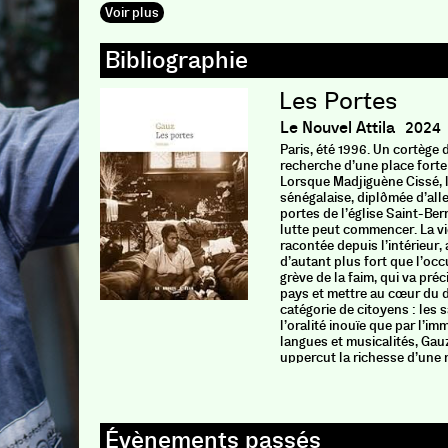
Voir plus
Les Portes
Le Nouvel Attila
2024
Paris, été 1996. Un cortège 
recherche d’une place forte
Lorsque Madjiguène Cissé, 
sénégalaise, diplômée d’alle
portes de l’église Saint-Ber
lutte peut commencer. La vie
racontée depuis l’intérieur,
d’autant plus fort que l’o
grève de la faim, qui va préc
pays et mettre au cœur du 
catégorie de citoyens : les 
l’oralité inouïe que par l’i
langues et musicalités, Gauz
uppercut la richesse d’une
femmes confiants dans les 
Tout mène à des portes qui
qui dirigent vers des portes
portes qui guident à des por
fait de nous une espèce en 