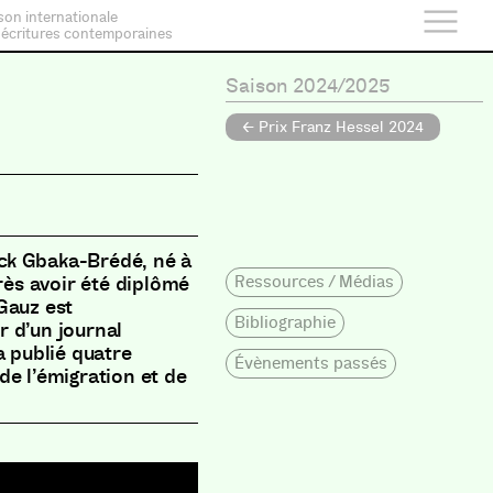
son internationale
 écritures contemporaines
Saison 2024/2025
← Prix Franz Hessel 2024
ck Gbaka-Brédé, né à
Ressources / Médias
près avoir été diplômé
Gauz est
Bibliographie
r d’un journal
a publié quatre
Évènements passés
de l’émigration et de