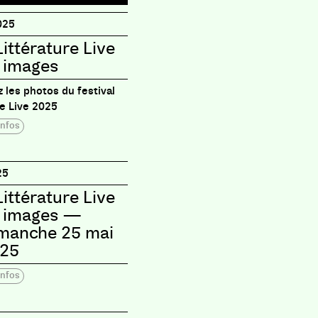
025
Littérature Live
 images
 les photos du festival
re Live 2025
infos
25
Littérature Live
 images —
manche 25 mai
25
infos