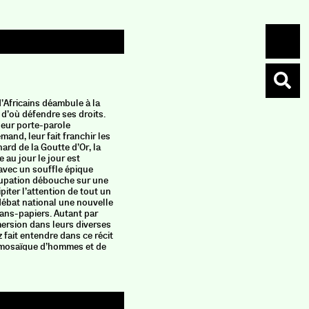
d’Africains déambule à la
 d’où défendre ses droits.
leur porte-parole
mand, leur fait franchir les
nard de la Goutte d’Or, la
 au jour le jour est
 avec un souffle épique
ccupation débouche sur une
ipiter l’attention de tout un
débat national une nouvelle
sans-papiers. Autant par
mmersion dans leurs diverses
 fait entendre dans ce récit
 mosaïque d’hommes et de
promesses de la France. «
 conduisent à des portes
 qui s’ouvrent sur des
tes… tout ! C’est cela qui
migration perpétuelle. »