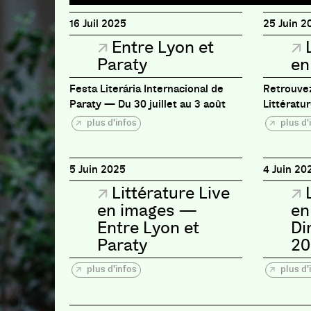
16 Juil 2025
25 Juin 2
Entre Lyon et
Paraty
en
Festa Literária Internacional de
Retrouvez
Paraty — Du 30 juillet au 3 août
Littératu
plus d'infos
plus d'
5 Juin 2025
4 Juin 20
Littérature Live
en images —
en
Entre Lyon et
Di
Paraty
20
plus d'infos
plus d'