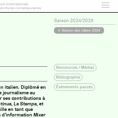
son internationale
 écritures contemporaines
Saison 2024/2025
← Saison des idées 2024
Ressources / Médias
Bibliographie
in italien. Diplômé en
Évènements passés
e journalisme au
r ses contributions à
tinua
,
La Stampa
, et
aille en tant que
n d’information
Mixer