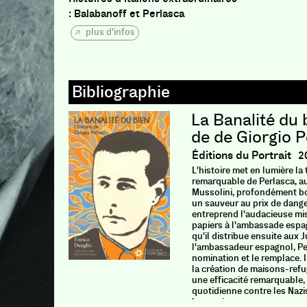
: Balabanoff et Perlasca
plus d'infos
La Banalité du b
de de Giorgio P
Éditions du Portrait
2
L'histoire met en lumière la
remarquable de Perlasca, au
Mussolini, profondément bou
un
sauveur
au prix de dange
entreprend l'audacieuse mis
papiers
à l'ambassade espag
qu'il
distribue ensuite aux J
l'ambassadeur espagnol, Perl
nomination et le remplace. I
la
création de maisons-refug
une efficacité remarquable, 
quotidienne contre les Nazi
hongroises.