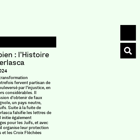
ien : l’Histoire
erlasca
024
 transformation
trefois fervent partisan de
leversé par l'injustice, en
rs considérables. Il
sion d'
obtenir de faux
nole, un pays neutre,
uifs
. Suite à la fuite de
asca falsifie les lettres de
l initie également
es pour les Juifs
, et avec
il organise leur protection
s et les Croix Fléchées