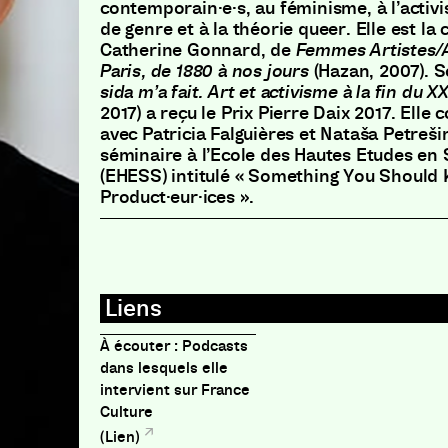
contemporain·e·s, au féminisme, à l’activ
de genre et à la théorie queer. Elle est la 
Catherine Gonnard, de
Femmes Artistes/
Paris, de 1880 à nos jours
(Hazan, 2007). S
sida m’a fait. Art et activisme à la fin du X
2017)
a reçu le Prix Pierre Daix 2017. Elle 
avec Patricia Falguières et Nataša Petreš
séminaire à l’Ecole des Hautes Etudes en 
(EHESS) intitulé « Something You Should K
Product·eur·ices ».
À écouter : Podcasts
dans lesquels elle
intervient sur France
Culture
(Lien)