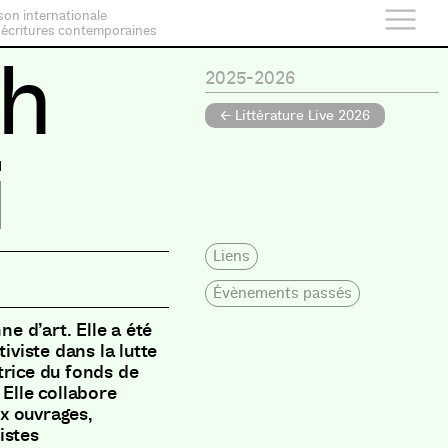
son internationale
 écritures contemporaines
th
2025-2026
← Littérature Live 2026
i
Liens
Évènements passés
ne d’art. Elle a été
iviste dans la lutte
trice du fonds de
 Elle collabore
x ouvrages,
istes