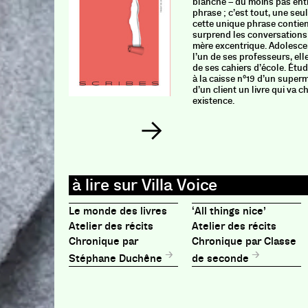
blanche – du moins pas enti
phrase ; c’est tout, une seu
cette unique phrase contient 
surprend les conversations
mère excentrique. Adolescen
l’un de ses professeurs, ell
de ses cahiers d’école. Étudi
à la caisse n°19 d’un superm
d’un client un livre qui va 
existence.
Le monde des livres
‘All things nice’
Atelier des récits
Atelier des récits
Chronique par
Chronique par Classe
Stéphane Duchêne
de seconde