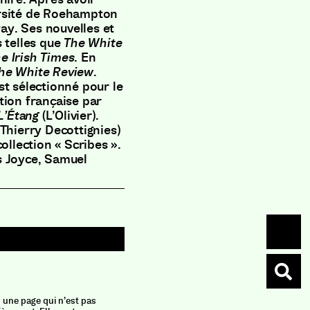
iversité de Roehampton
way. Ses nouvelles et
s telles que
The
White
e Irish Times
. En
he
White Review
.
est sélectionné pour le
tion française par
L’Étang
(L’Olivier).
 Thierry Decottignies)
ollection « Scribes ».
s Joyce, Samuel
L’éta
Édition
n une page qui n’est pas
La narrat