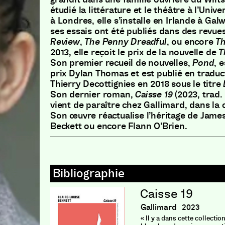
étudié la littérature et le théâtre à l’Un
à Londres, elle s’installe en Irlande à Gal
ses essais ont été publiés dans des revue
Review
,
The Penny Dreadful
, ou encore
Th
2013, elle reçoit le prix de la nouvelle de
T
Son premier recueil de nouvelles,
Pond
, 
prix Dylan Thomas et est publié en traduc
Thierry Decottignies en 2018 sous le titre
Son dernier roman,
Caisse 19
(2023, trad.
vient de paraître chez Gallimard, dans la c
Son œuvre réactualise l’héritage de Jame
Beckett ou encore Flann O’Brien.
Caisse 19
Gallimard
2023
« Il y a dans cette collectio