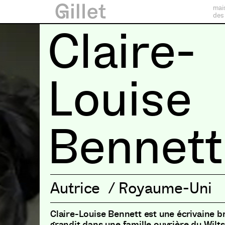
mai
des
Claire-
Louise
Bennett
Autrice
/
Royaume-Uni
Claire-Louise Bennett est une écrivaine br
grandit dans une famille ouvrière du Wilts