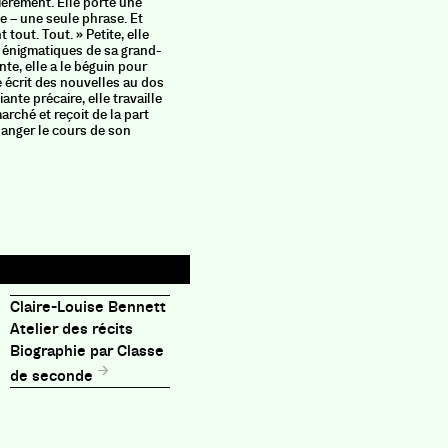
èrement. Elle porte une
genre par
le – une seule phrase. Et
Tout auss
tout. Tout. » Petite, elle
trouvé ref
 énigmatiques de sa grand-
récit de 
te, elle a le béguin pour
et d’une 
e écrit des nouvelles au dos
relation 
ante précaire, elle travaille
devient d
arché et reçoit de la part
changer le cours de son
Claire-Louise Bennett
Atelier des récits
Biographie par Classe
de seconde