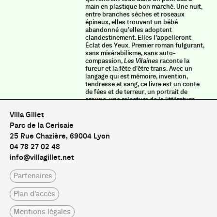
main en plastique bon marché. Une nuit,
entre branches sèches et roseaux
épineux, elles trouvent un bébé
abandonné qu’elles adoptent
clandestinement. Elles l’appelleront
Éclat des Yeux. Premier roman fulgurant,
sans misérabilisme, sans auto-
compassion,
Les Vilaines
raconte la
fureur et la fête d’être trans. Avec un
langage qui est mémoire, invention,
tendresse et sang, ce livre est un conte
de fées et de terreur, un portrait de
groupe, une relecture de la littérature
fantastique, un manifeste explosif qui
Villa Gillet
nous fait ressentir la douleur et la force
de survie d’un groupe de femmes qui
Parc de la Cerisaie
auraient voulu devenir reines mais ont
25 Rue Chazière, 69004 Lyon
souvent fini dans un fossé. Un texte
04 78 27 02 48
qu’on souhaite faire lire au monde entier
qui nous rappelle que « ce que la nature
info@villagillet.net
ne te donne pas, l’enfer te le prête ».
Partenaires
Plan d'accès
Mentions légales