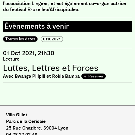
l’association Lingeer
,
et est également co
–
organisatrice
du festival Bruxelles
/
Africapitales
.
Toutes les dates
01102021
01 Oct 2021, 21h30
Lecture
Luttes, Lettres et Forces
Avec Bwanga Pilipili et Rokia Bamba
Réserver
Pas de livre pour le moment
Villa Gillet
Parc de la Cerisaie
25 Rue Chazière, 69004 Lyon
04 78 27 02 48