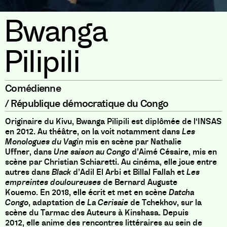
Bwanga
Pilipili
Comédienne
/
République démocratique du Congo
Originaire du Kivu
,
Bwanga Pilipili est diplômée de l
‘
INSAS
en 2012
.
Au théâtre
,
on la voit notamment dans
Les
Monologues du Vagin
mis en scène par Nathalie
Uffner
,
dans
Une saison au Congo
d’Aimé Césaire
,
mis en
scène par Christian Schiaretti
.
Au cinéma
,
elle joue entre
autres dans
Black
d’Adil El Arbi et Billal Fallah et
Les
empreintes douloureuses
de Bernard Auguste
Kouemo
.
En 2018
,
elle écrit et met en scène
Datcha
Congo
,
adaptation de
La Cerisaie
de Tchekhov
,
sur la
scène du Tarmac des Auteurs à Kinshasa
.
Depuis
2012
,
elle anime des rencontres littéraires au sein de