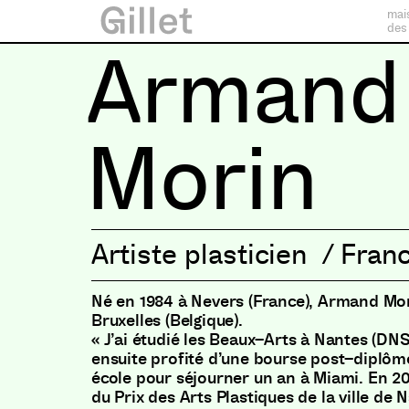
mai
des
Armand
Morin
Artiste plasticien
/
Fran
Né en 1984 à Nevers
(
France
)
,
Armand Morin
Bruxelles
(
Belgique
)
.
« J’ai étudié les Beaux
–
Arts à Nantes
(
DNS
ensuite profité d’une bourse post
–
diplôm
école pour séjourner un an à Miami
.
En 2
du Prix des Arts Plastiques de la ville de 