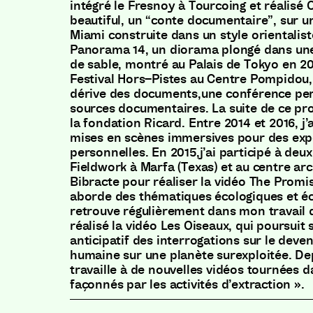
intégré le Fresnoy à Tourcoing et réalisé 
beautiful
,
un “conte documentaire”
,
sur u
Miami construite dans un style orientalist
Panorama 14
,
un diorama plongé dans une
de sable
,
montré au Palais de Tokyo en 20
Festival Hors
–
Pistes au Centre Pompidou
,
dérive des documents
,
une conférence pe
sources documentaires
.
La suite de ce pr
la fondation Ricard
.
Entre 2014 et 2016
,
j’
mises en scènes immersives pour des exp
personnelles
.
En 2015
,
j’ai participé à deu
Fieldwork à Marfa
(
Texas
)
et au centre ar
Bibracte pour réaliser la vidéo The Prom
aborde des thématiques écologiques et é
retrouve régulièrement dans mon travail 
réalisé la vidéo Les Oiseaux
,
qui poursuit 
anticipatif des interrogations sur le deven
humaine sur une planète surexploitée
.
Dep
travaille à de nouvelles vidéos tournées 
façonnés par les activités d’extraction »
.