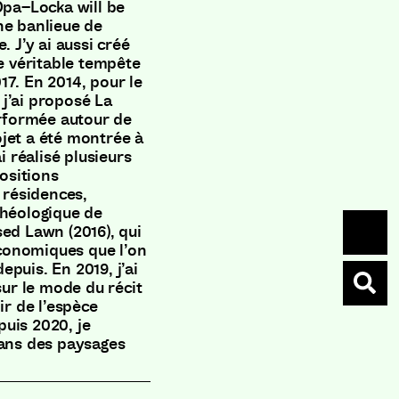
Opa
–
Locka will be
ne banlieue de
e
.
J’y ai aussi créé
 véritable tempête
17
.
En 2014
,
pour le
j’ai proposé La
rformée autour de
ojet a été montrée à
ai réalisé plusieurs
ositions
x résidences
,
chéologique de
ised Lawn
(
2016
)
,
qui
conomiques que l’on
depuis
.
En 2019
,
j’ai
sur le mode du récit
ir de l’espèce
uis 2020
,
je
dans des paysages