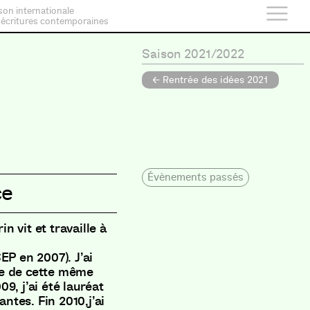
son internationale
 écritures contemporaines
Saison 2021/2022
← Rentrée des idées 2021
Évènements passés
ce
 vit et travaille à
EP en 2007
)
.
J’ai
e de cette même
009
,
j’ai été lauréat
Nantes
.
Fin 2010
,
j’ai