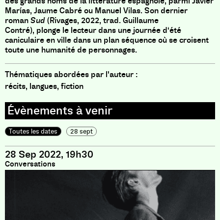
des grands noms de la littérature espagnole
,
parmi Javier
Marías
,
Jaume Cabré ou Manuel Vilas
.
Son dernier
roman
Sud
(
Rivages
,
2022
,
trad
.
Guillaume
Contré
)
,
plonge le lecteur dans une journée d
‘
été
caniculaire en ville dans un plan séquence où se croisent
toute une humanité de personnages
.
Thématiques abordées par l'auteur :
récits, langues, fiction
Toutes les dates
28 sept
28 Sep 2022, 19h30
Conversations