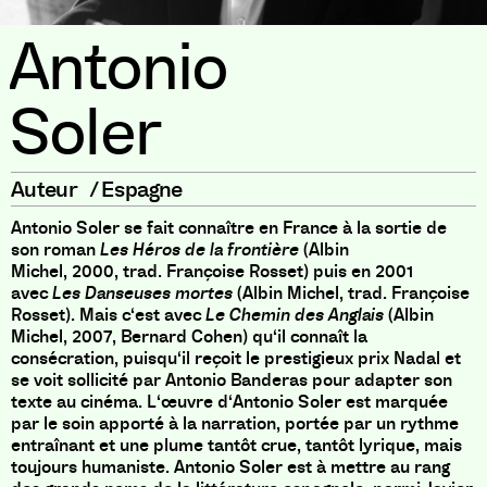
Antonio
Soler
Auteur
/
Espagne
Antonio Soler se fait connaître en France à la sortie de
son roman
Les Héros de la frontière
(
Albin
Michel
,
2000
,
trad
.
Françoise Rosset
)
puis en 2001
avec
Les Danseuses mortes
(
Albin Michel
,
trad
.
Françoise
Rosset
)
.
Mais c
‘
est avec
Le Chemin des Anglais
(
Albin
Michel
,
2007
,
Bernard Cohen
)
qu
‘
il connaît la
consécration
,
puisqu
‘
il reçoit le prestigieux prix Nadal et
se voit sollicité par Antonio Banderas pour adapter son
texte au cinéma
.
L
‘
œuvre d
‘
Antonio Soler est marquée
par le soin apporté à la narration
,
portée par un rythme
entraînant et une plume tantôt crue
,
tantôt lyrique
,
mais
toujours humaniste
.
Antonio Soler est à mettre au rang