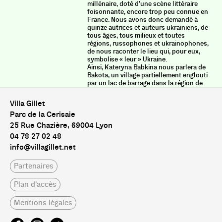
millénaire, doté d’une scène littéraire
foisonnante, encore trop peu connue en
France. Nous avons donc demandé à
quinze autrices et auteurs ukrainiens, de
tous âges, tous milieux et toutes
régions, russophones et ukrainophones,
de nous raconter le lieu qui, pour eux,
symbolise « leur » Ukraine.
Ainsi, Kateryna Babkina nous parlera de
Bakota, un village partiellement englouti
par un lac de barrage dans la région de
Ternopil. Artem Tchekh confrontera la
Polésie, région du nord de l’Ukraine où il
Villa Gillet
combat aujourd’hui et celle de
Parc de la Cerisaie
Tcherkassy où il a grandi, l’enfance et
l’âge adulte, la guerre et la paix. Le poète
25 Rue Chazière, 69004 Lyon
Boris Khersonsky évoquera la ville
04 78 27 02 48
d’Odessa tandis que Lyubko Deresh
info@villagillet.net
nous entraînera dans la péninsule de
Trakhtemyriv, sur le Dniepr, connue pour
être l’Atlantide ukrainienne. Anastasia
Partenaires
Levkova racontera la Crimée à travers
les témoignages qu’elle a recueillis des
Plan d'accès
Tatars de Crimée réfugiés en Ukraine
depuis l’annexion de 2014. Petro
Yatsenko brossera le portrait de
Mentions légales
Kriukivshchyna, une de ces villes
cossues de la banlieue ouest de Kyiv qui