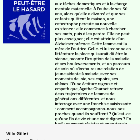
aux tâches domestiques et à la charge
mentale maternelle. À l'aube de ses 50
ans, alors qu'elle a divorcé et que ses
enfants quittent la maison, une
catastrophe percute sa nouvelle
existence : elle commence à chercher
ses mots,
puis à les perdre. Elle ne peut
plus enseigner ; elle est atteinte d'un
Alzheimer précoce. Cette femme est la
mère de l'autrice. Celle-ci lui redonne en
littérature la place qui aurait dû être la
sienne, raconte l'irruption de la maladie
et ses bouleversements, et un parcours
de soin où s'instaure une relation de
jeune aidante à malade, avec ses
moments de joie, ses espoirs, ses
abîmes. D'une écriture rageuse et
empathique, Agathe Charnet retrace
deux trajectoires de femmes de
générations différentes, et nous
interroge avec une franchise saisissante
: comment accompagnons-nous nos
proches quand ils souffrent ? Qu'est-ce
qu'une fin de vie et une mort dignes ? En
bref : comment résister et apporter du
soin face aux douleurs qui nous
Villa Gillet
affligent ?