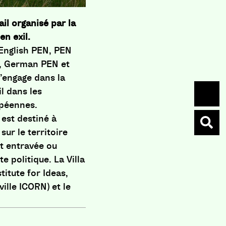
ail organisé par la
en exil.
 English PEN, PEN
e, German PEN et
s’engage dans la
il dans les
ropéennes.
t est destiné à
sur le territoire
st entravée ou
 politique. La Villa
itute for Ideas,
(ville ICORN) et le