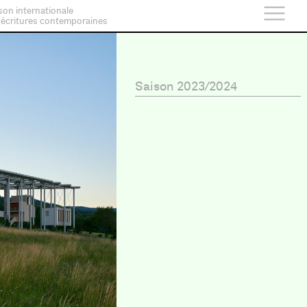
son internationale
 écritures contemporaines
Saison 2023/2024