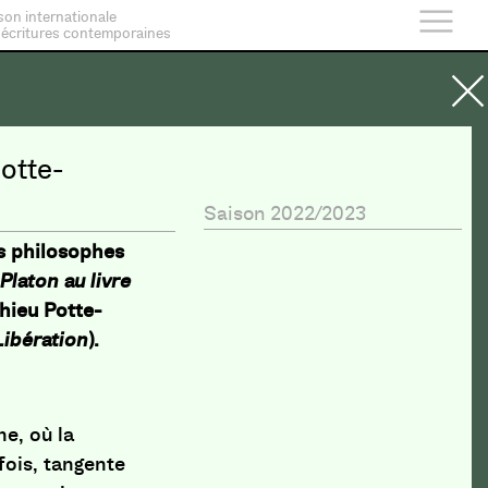
son internationale
 écritures contemporaines
otte-
Saison 2022/2023
s philosophes
Platon au livre
thieu Potte-
Libération
).
e, où la
fois, tangente