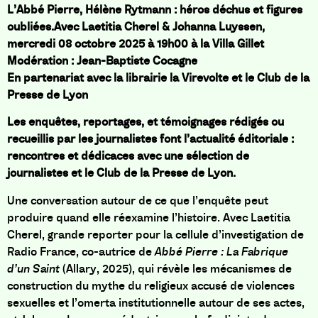
L’Abbé Pierre, Hélène Rytmann : héros déchus et figures
oubliées.Avec Laetitia Cherel & Johanna Luyssen,
mercredi 08 octobre 2025 à 19h00 à la Villa Gillet
Modération : Jean-Baptiste Cocagne
En partenariat avec la librairie la Virevolte et le Club de la
Presse de Lyon
Les enquêtes, reportages, et témoignages rédigés ou
recueillis par les journalistes font l’actualité éditoriale :
rencontres et dédicaces avec une sélection de
journalistes et le Club de la Presse de Lyon.
Une conversation autour de ce que l’enquête peut
produire quand elle réexamine l’histoire. Avec Laetitia
Cherel, grande reporter pour la cellule d’investigation de
Radio France, co-autrice de
Abbé Pierre : La Fabrique
d’un Saint
(Allary, 2025), qui révèle les mécanismes de
construction du mythe du religieux accusé de violences
sexuelles et l’omerta institutionnelle autour de ses actes,