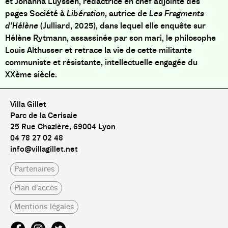
et Johanna Luyssen, rédactrice en chef adjointe des
pages Société à
Libération,
autrice de
Les Fragments
d’Hélène
(Julliard, 2025), dans lequel elle enquête sur
Hélène Rytmann, assassinée par son mari, le philosophe
Louis Althusser et retrace la vie de cette militante
communiste et résistante, intellectuelle engagée du
XXème siècle.
Villa Gillet
Parc de la Cerisaie
25 Rue Chazière, 69004 Lyon
04 78 27 02 48
info@villagillet.net
Partenaires
Plan d'accès
Mentions légales