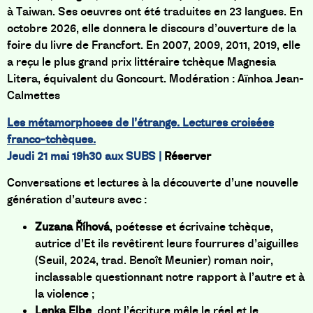
à Taiwan. Ses oeuvres ont été traduites en 23 langues. En
octobre 2026, elle donnera le discours d’ouverture de la
foire du livre de Francfort. En 2007, 2009, 2011, 2019, elle
a reçu le plus grand prix littéraire tchèque Magnesia
Litera, équivalent du Goncourt. Modération : Aïnhoa Jean-
Calmettes
Les métamorphoses de l’étrange. Lectures croisées
franco-tchèques.
Jeudi 21 mai 19h30 aux SUBS |
Réserver
Conversations et lectures à la découverte d’une nouvelle
génération d’auteurs avec :
Zuzana Říhová
, poétesse et écrivaine tchèque,
autrice d’Et ils revêtirent leurs fourrures d’aiguilles
(Seuil, 2024, trad. Benoît Meunier) roman noir,
inclassable questionnant notre rapport à l’autre et à
la violence ;
Lenka Elbe
, dont l’écriture mêle le réel et le