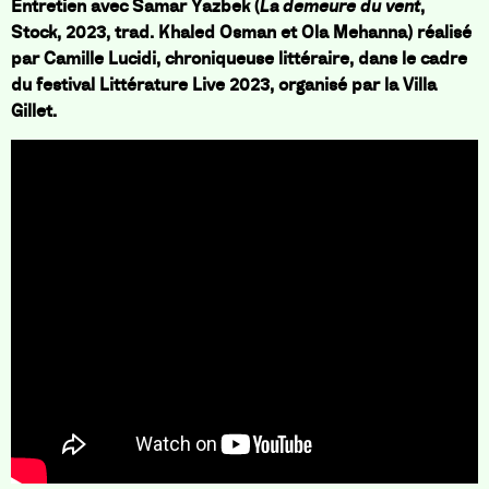
Entretien avec Samar Yazbek (
La demeure du vent
,
Stock, 2023, trad. Khaled Osman et Ola Mehanna) réalisé
par Camille Lucidi, chroniqueuse littéraire, dans le cadre
du festival Littérature Live 2023, organisé par la Villa
Gillet.