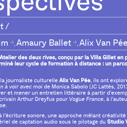
spectives
t
/
im
Amaury Ballet
Alix Van Pé
,
,
Atelier des deux rives, conçu par la Villa Gillet en 
iné leur cycle de formation à distance : un parcour
Alix Van Pée
la journaliste culturelle
, ils ont explor
en à voir avec moi
de Monica Sabolo (JC Lattès, 201
er et mener un entretien littéraire à partir d’exemp
écrivain Arthur Dreyfus pour
Vogue France
, à l’aut
pe
.
à l’écriture sonore, une approche mêlant créativité
Studio 
tériel de captation audio sous le pilotage du