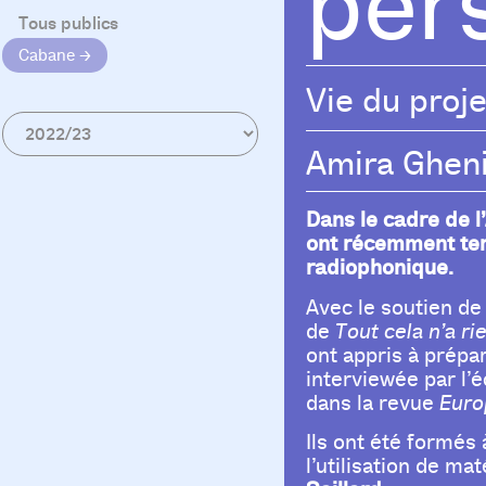
per
Tous publics
Cabane
Vie du proje
Amira Ghen
Dans le cadre de l’
ont récemment term
radiophonique.
Avec le soutien de 
de
Tout cela n’a ri
ont appris à prépar
interviewée par l’
dans la revue
Euro
Ils ont été formés 
l’utilisation de ma