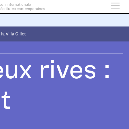
son internationale
 écritures contemporaines
 la Villa Gillet
 la Villa Gillet
ux rives :
t