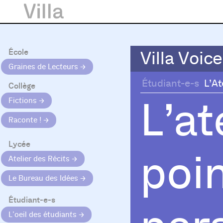
École
Villa Voice
Villa Voice
Graines de Lecteurs
Étudiant-e-s
L’At
Collège
L’at
Fictions
Raconte !
Lycée
poin
Atelier des Récits
Le Bureau des Idées
Étudiant-e-s
L’oeil des étudiants