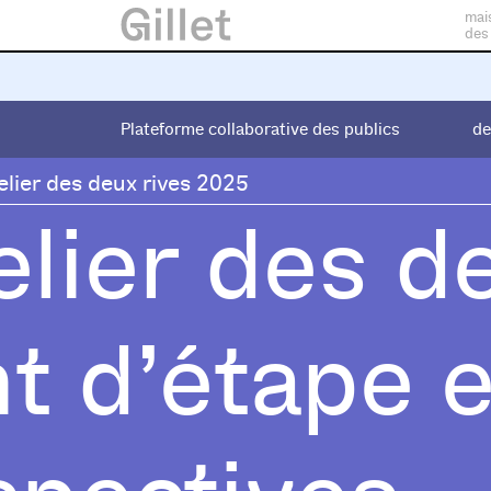
mai
des
Plateforme collaborative des publics
Plateforme collaborative des publics
de
de
elier des deux rives 2025
elier des de
t d’étape e