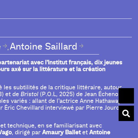
e
Antoine Saillard
,
partenariat avec l’Institut français, dix jeunes
s axé sur la littérature et la création
é les subtilités de la critique littéraire, autour
3)
et de
Bristol
(P.O.L, 2025) de Jean Échenoz. Ils
les variés : allant de l’actrice Anne Hathaway
eur Éric Chevillard interviewé par Pierre Jourde
 et technique, en se familiarisant avec
Vago
Amaury Ballet
Antoine
, dirigé par
et