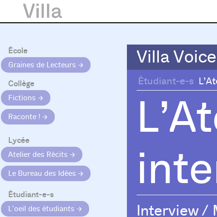
École
Villa Voice
Villa Voice
Graines de Lecteurs
Étudiant-e-s
L’At
Collège
L’At
Fictions
Raconte !
Lycée
int
Atelier des Récits
Le Bureau des Idées
Étudiant-e-s
Interview
/
L’oeil des étudiants