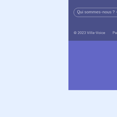
Qui sommes-nous ?
© 2023 Villa-Voice Pa
Villa Gillet
Plan d'accès
Parc de la Cerisaie