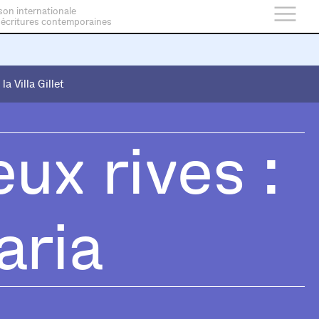
son internationale
 écritures contemporaines
 la Villa Gillet
 la Villa Gillet
eux rives :
aria