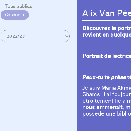
Tous publics
Alix Van Pé
Cabane
Découvrez le portr
revient en quelque
Portrait de lectric
Peux-tu te présent
Je suis Maria Akmal
Shams. J’ai toujour
étroitement lié à 
nous emmenait, ma 
possède une biblio