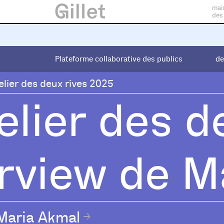
mai
des
Plateforme collaborative des publics
Plateforme collaborative des publics
de
de
elier des deux rives 2025
elier des d
erview de M
Maria Akmal