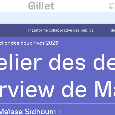
mai
des
Plateforme collaborative des publics
Plateforme collaborative des publics
de
de
elier des deux rives 2025
elier des de
erview de M
Maïssa Sidhoum