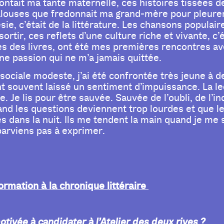
tait ma tante maternelle, ces histoires tissées de 
louses que fredonnait ma grand-mère pour pleurer
ésie, c’était de la littérature. Les chansons popula
ortir, ces reflets d’une culture riche et vivante, c’
es des livres, ont été mes premières rencontres ave
e passion qui ne m’a jamais quittée.
sociale modeste, j’ai été confrontée très jeune à d
ont souvent laissé un sentiment d’impuissance. La
. Je lis pour être sauvée. Sauvée de l’oubli, de l’
nd les questions deviennent trop lourdes et que le
 dans la nuit. Ils me tendent la main quand je me
parviens pas à exprimer.
ormation à la chronique littéraire
otivée à candidater à l’Atelier des deux rives ?