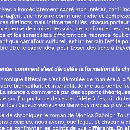
 rives a immédiatement capté mon intérêt, car il in
artagent une histoire commune, riche et complexe.
ires distincts mais intimement liés, chacun porteur d
précieuse de croiser les avis, de confronter les p
es et les sensibilités diffèrent des miennes, tout 
nt que carrefour culturel, est un terrain fertile p
le être le cadre idéal pour tisser des liens à traver
nter comment s’est déroulée la formation à la chro
chronique littéraire s’est déroulée de manière à la 
cadre bienveillant et interactif. Je me suis sentie 
a séance a commencé par des apports théoriques s
sté sur l’importance de rester fidèle à l’esprit du t
 sur les réseaux sociaux ou dans des médias plus tra
dé de chroniquer le roman de Monica Sabolo :
Tout 
s disciples, nous avons joué le jeu, et chacun a d
e de confronter les points de vue différents. En eff