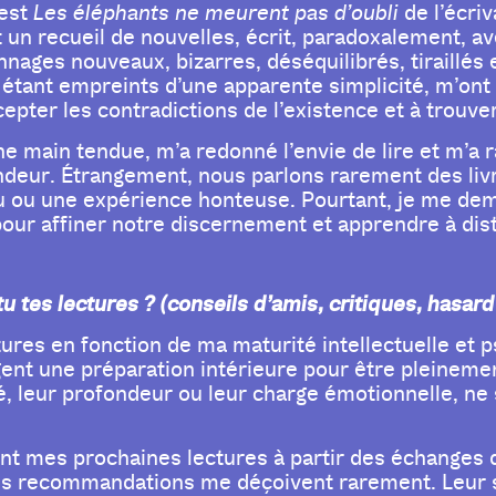
’est
Les éléphants ne meurent pas d’oubli
de l’écri
t un recueil de nouvelles, écrit, paradoxalement, a
nages nouveaux, bizarres, déséquilibrés, tiraillés e
n étant empreints d’une apparente simplicité, m’o
cepter les contradictions de l’existence et à trouve
e main tendue, m’a redonné l’envie de lire et m’a r
deur. Étrangement, nous parlons rarement des liv
ou ou une expérience honteuse. Pourtant, je me dema
pour affiner notre discernement et apprendre à dis
tes lectures ? (conseils d’amis, critiques, hasard e
tures en fonction de ma maturité intellectuelle et 
igent une préparation intérieure pour être pleinemen
é, leur profondeur ou leur charge émotionnelle, ne 
nt mes prochaines lectures à partir des échanges q
es recommandations me déçoivent rarement. Leur sens