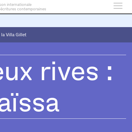
son internationale
 écritures contemporaines
 la Villa Gillet
 la Villa Gillet
ux rives :
aïssa