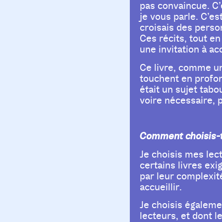
pas convaincue. C
je vous parle. C’es
croisais des person
Ces récits, tout e
une invitation à ac
Ce livre, comme un
touchent en profon
était un sujet tab
voire nécessaire, 
Comment choisis-tu 
Je choisis mes lec
certains livres ex
par leur complexit
accueillir.
Je choisis égaleme
lecteurs, et dont l