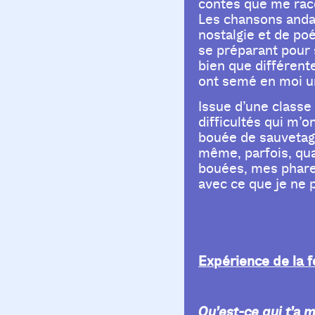
contes que me racon
Les chansons anda
nostalgie et de po
se préparant pour s
bien que différent
ont semé en moi un
Issue d’une classe 
difficultés qui m’
bouée de sauvetage
même, parfois, qua
bouées, mes phares
avec ce que je ne 
Expérience de la f
Qu’est-ce qui t’a m