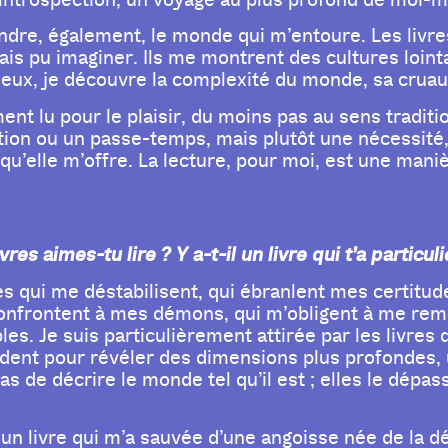
ndre, également, le monde qui m’entoure. Les livre
mais pu imaginer. Ils me montrent des cultures loin
s eux, je découvre la complexité du monde, sa cruau
ment lu pour le plaisir, du moins pas au sens tradit
tion ou un passe-temps, mais plutôt une nécessité, 
é qu’elle m’offre. La lecture, pour moi, est une ma
vres aimes-tu lire ? Y a-t-il un livre qui t’a part
res qui me déstabilisent, qui ébranlent mes certitu
nfrontent à mes démons, qui m’obligent à me remet
les. Je suis particulièrement attirée par les livres d
endent pour révéler des dimensions plus profondes, 
s de décrire le monde tel qu’il est ; elles le dépass
 un livre qui m’a sauvée d’une angoisse née de la 