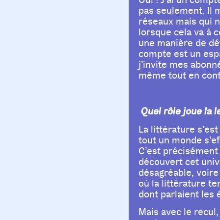
Oui ! J’ai un comp
pas seulement. Il 
réseaux mais qui n
lorsque cela va à 
une manière de déf
compte est un esp
j’invite mes abonné
même tout en cont
Quel rôle joue la 
La littérature s’es
tout un monde s’ef
C’est précisément à
découvert cet unive
désagréable, voire 
où la littérature t
dont parlaient les 
Mais avec le recul,