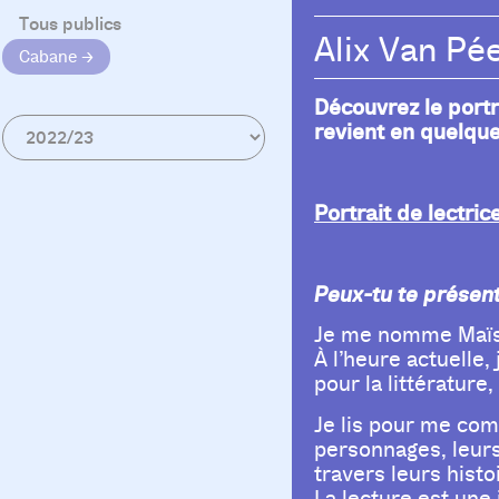
Tous publics
Alix Van Pé
Cabane
Découvrez le portr
revient en quelque
Portrait de lectric
Peux-tu te présent
Je me nomme Maïssa
À l’heure actuelle,
pour la littérature
Je lis pour me com
personnages, leurs
travers leurs hist
La lecture est une