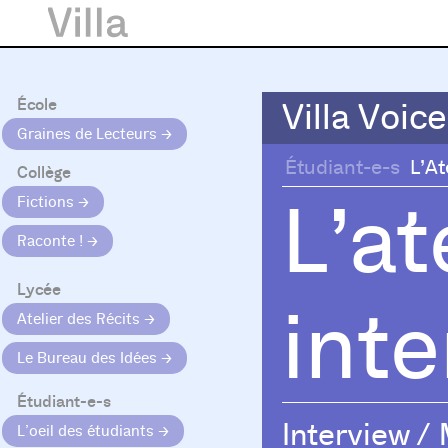
École
Villa Voice
Villa Voice
Graines de Lecteurs
Étudiant-e-s
L’At
Collège
L’at
Fictions
Raconte !
Lycée
int
Atelier des Récits
Le Bureau des Idées
Étudiant-e-s
Interview
/
L’oeil des étudiants