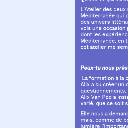
L’Atelier des deux
Méditerranée qui p
des univers littéra
vois une occasion 
dont les expérienc
Méditerranée, en ta
cet atelier me semb
Peux-tu nous prése
La formation à la 
Alix a su créer un 
questionnements. L
Alix Van Pee a insi
varié, que ce soit
Elle nous a deman
mais, comme de bon
lumière l’importanc