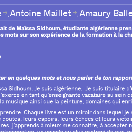
e
Antoine Maillet
Amaury Ball
,
,
ait de Maïssa Sidhoum, étudiante algérienne prenan
s mots sur son expérience de la formation à la chr
e
er en quelques mots et nous parler de ton rapport 
 Sidhoum. Je suis algérienne. Je suis titulaire d
 j’exerce en tant qu’enseignante vacataire au sein d
, la musique ainsi que la peinture, domaines qui enr
prendre. Chaque livre est un miroir dans lequel je
 doutes, leurs espoirs, leurs échecs et leurs vict
oires, j’apprends à mieux me connaître, à accepter 
 introspection, un voyage au plus profond de moi-