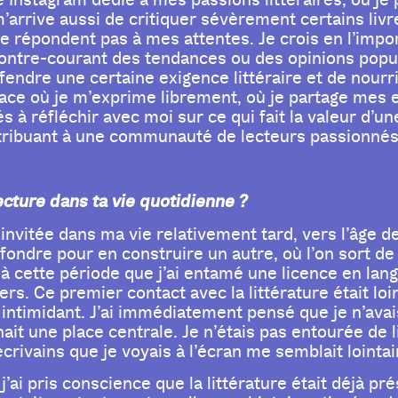
te Instagram dédié à mes passions littéraires, où 
m’arrive aussi de critiquer sévèrement certains li
e répondent pas à mes attentes. Je crois en l’imp
contre-courant des tendances ou des opinions popul
endre une certaine exigence littéraire et de nourri
ace où je m’exprime librement, où je partage me
s à réfléchir avec moi sur ce qui fait la valeur d’u
ribuant à une communauté de lecteurs passionnés
lecture dans ta vie quotidienne ?
t invitée dans ma vie relativement tard, vers l’âge 
fondre pour en construire un autre, où l’on sort d
 cette période que j’ai entamé une licence en langue 
rs. Ce premier contact avec la littérature était loin 
intimidant. J’ai immédiatement pensé que je n’avais
enait une place centrale. Je n’étais pas entourée de 
écrivains que je voyais à l’écran me semblait lointa
 j’ai pris conscience que la littérature était déjà 