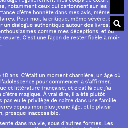
je partage régulièrement mes coups de cœur, mais
vres, notamment ceux qui cartonnent sur les
ortance d’être honnête dans mes avis, même
aires. Pour moi, la critique, même sévère, est
r un dialogue authentique autour des livres. Ce
s enthousiasmes comme mes déceptions, et où
ne œuvre. C’est une façon de rester fidèle à moi-
.
de 18 ans. C’était un moment charnière, un âge où
e l’adolescence pour commencer à s’affirmer.
et littérature française, et c’est là que j’ai
d’être magique. À vrai dire, il a été plutôt
 pas eu le privilège de naître dans une famille
livres depuis mon plus jeune âge, et le plaisir
in, presque inaccessible.
présente dans ma vie, sous d’autres formes. Les