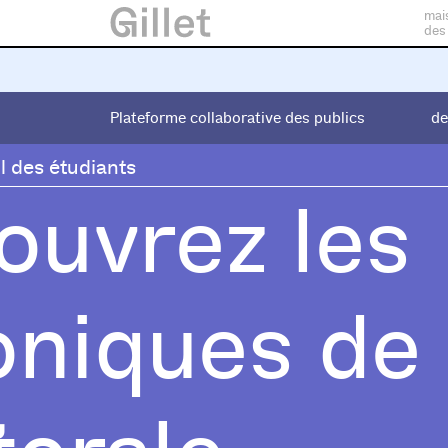
mai
des
Plateforme collaborative des publics
Plateforme collaborative des publics
de
de
l des étudiants
ouvrez les
oniques de 