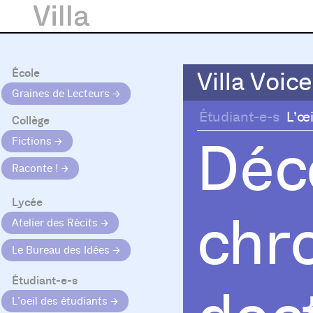
École
Villa Voice
Villa Voice
Graines de Lecteurs
Étudiant-e-s
L’œi
Collège
Déc
Fictions
Raconte !
Lycée
chr
Atelier des Récits
Le Bureau des Idées
Étudiant-e-s
L’oeil des étudiants