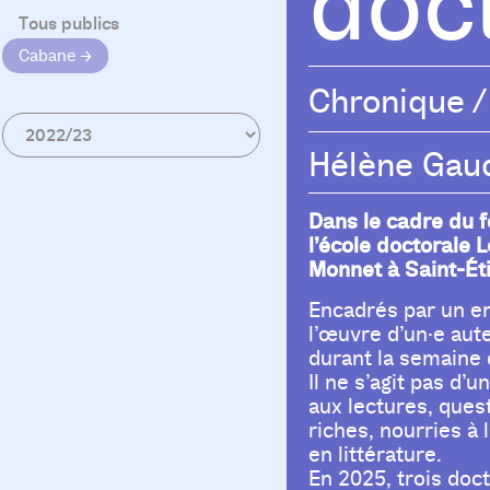
doc
Tous publics
Cabane
Chronique
/
Hélène Gau
Dans le cadre du fe
l’école doctorale 
Monnet à Saint-Éti
Encadrés par un en
l’œuvre d’un·e aute
durant la semaine d
Il ne s’agit pas d’
aux lectures, ques
riches, nourries à 
en littérature.
En 2025, trois doc