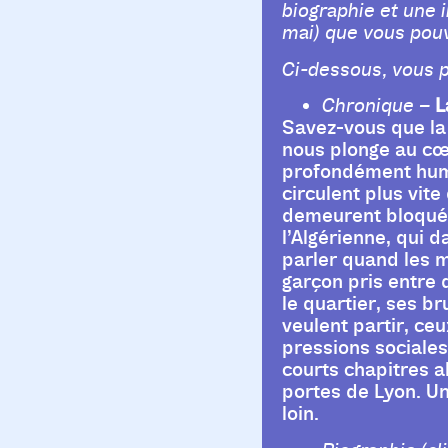
biographie et une 
mai) que vous pouv
Ci-dessous, vous p
L
Chronique –
Savez-vous que la 
nous plonge au cœu
profondément humai
circulent plus vite
demeurent bloqués 
l’Algérienne, qui 
parler quand les mo
garçon pris entre d
le quartier, ses br
veulent partir, ceu
pressions sociales
courts chapitres a
portes de Lyon. Un
loin.