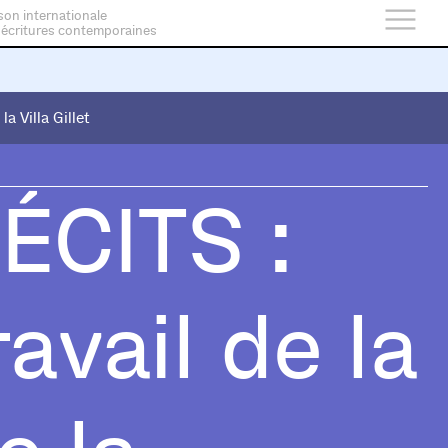
son internationale
 écritures contemporaines
 la Villa Gillet
 la Villa Gillet
ÉCITS :
avail de la