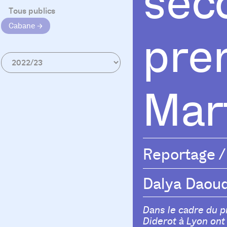
sec
Tous publics
Cabane
pre
Mart
Reportage
/
Dalya Daou
Dans le cadre du p
Diderot à Lyon ont