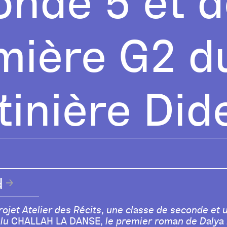
onde 5 et d
mière G2 du
inière Did
d
rojet Atelier des Récits, une classe de seconde et 
 lu
CHALLAH LA DANSE,
le premier roman de Dalya 