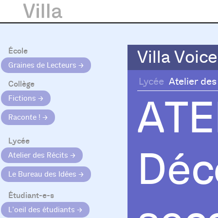
École
Villa Voice
Villa Voice
Graines de Lecteurs
Lycée
Atelier des
Collège
ATE
Fictions
Raconte !
Lycée
Déco
Atelier des Récits
Le Bureau des Idées
Étudiant-e-s
L’oeil des étudiants