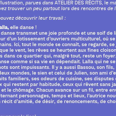
illustration, parues dans
ATELIER DES RÉCITS, le
ma
ez trouver un peu partout lors des rencontres de la 
ouvez découvrir leur travail :
alla,
elle danse !
danse transmet une joie profonde et une soif de 
r d’un lotissement d’ouvriers multiculturel, où se
ns. Ici, tout le monde se connaît, se regarde, se 
 que le vent, les rêves se heurtent aux fines cloiso
dans ce quartier qui, malgré tout, reste un foyer. 
danse comme si sa vie en dépendait. Lalla qui ne s
ts sont impuissants. Il y a aussi Bassou, son fils, 
eux mondes, le sien et celui de Julien, son ami d’e
uits familiers, ses odeurs de cuisine, ses disputes d
x qui restent par habitude, ceux qui rêvent sans jam
 et le chômage. Chacun avance sur un fil, entre en
lternant personnages, temps et lieux, l’autrice no
 récit d’amitié, de désir, de renoncements, de choi