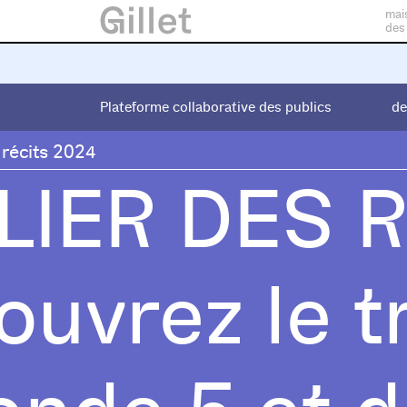
mai
des
Plateforme collaborative des publics
Plateforme collaborative des publics
de
de
 récits 2024
LIER DES R
uvrez le tr