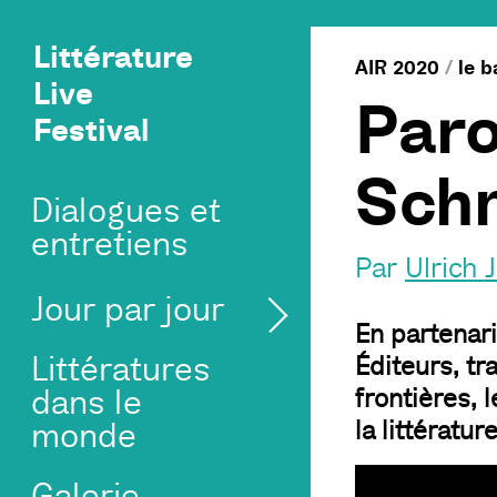
Littérature
AIR 2020
/
le b
Live
Paro
Festival
Schn
Dialogues et
entretiens
Par
Ulrich
Jour par jour
En partenari
Littératures
Éditeurs, tr
frontières, 
dans le
la littératur
monde
Galerie