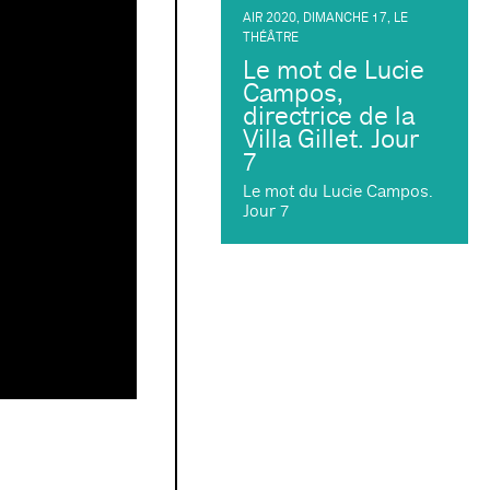
AIR 2020
,
DIMANCHE 17
,
LE
THÉÂTRE
Le mot de Lucie
Campos,
directrice de la
Villa Gillet. Jour
7
Le mot du Lucie Campos.
Jour 7