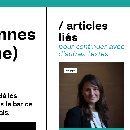
/ articles
annes
liés
e)
pour continuer avec
d’autres textes
.texte
là les
s le bar de
ais.