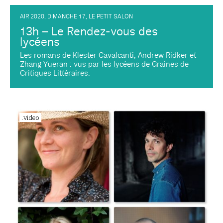
AIR 2020
,
DIMANCHE 17
,
LE PETIT SALON
13h – Le Rendez-vous des
lycéens
Les romans de Klester Cavalcanti, Andrew Ridker et
Zhang Yueran : vus par les lycéens de Graines de
Critiques Littéraires.
.video