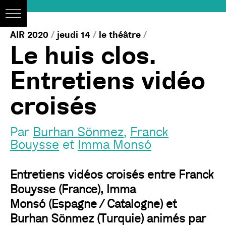
AIR 2020
/
jeudi 14
/
le théâtre
/
Le huis clos.
Entretiens vidéo
croisés
Par
Burhan Sönmez
,
Franck
Bouysse
et
Imma Monsó
Entretiens vidéos croisés entre Franck
Bouysse (France), Imma
Monsó (Espagne / Catalogne) et
Burhan Sönmez (Turquie) animés par