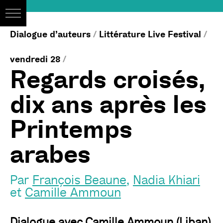
Dialogue d’auteurs
/
Littérature Live Festival
/
vendredi 28
/
Regards croisés,
dix ans après les
Printemps
arabes
Par
François Beaune
,
Nadia Khiari
et
Camille Ammoun
Dialogue avec
Camille Ammoun (Liban)