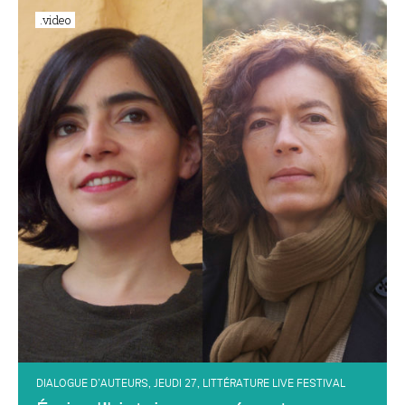
.video
DIALOGUE D’AUTEURS
,
JEUDI 27
,
LITTÉRATURE LIVE FESTIVAL