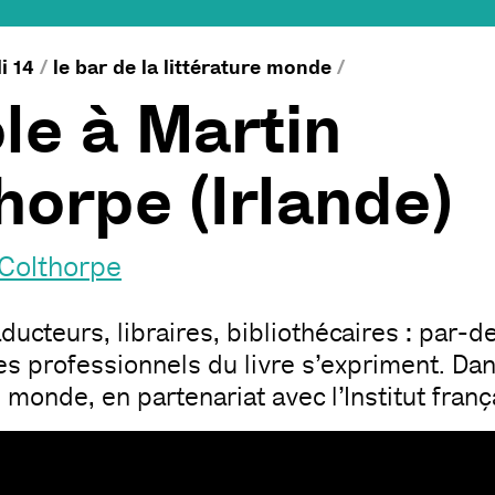
i 14
/
le bar de la littérature monde
/
le à Martin
horpe (Irlande)
 Colthorpe
aducteurs, libraires, bibliothécaires : par-de
les professionnels du livre s’expriment. Dan
e monde, en partenariat avec l’Institut franç