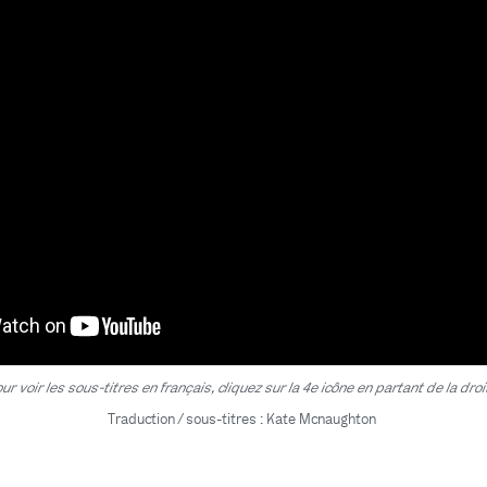
ur voir les sous-titres en français, cliquez sur la 4e icône en partant de la droi
Traduction / sous-titres : Kate Mcnaughton