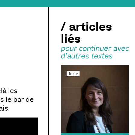
/ articles
liés
pour continuer avec
d’autres textes
.texte
là les
s le bar de
ais.