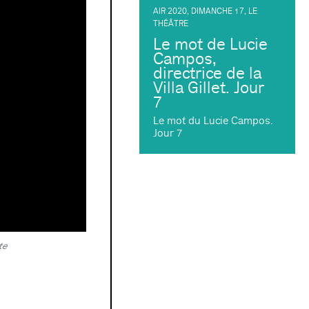
AIR 2020
,
DIMANCHE 17
,
LE
THÉÂTRE
Le mot de Lucie
Campos,
directrice de la
Villa Gillet. Jour
7
Le mot du Lucie Campos.
Jour 7
te