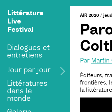
Littérature
AIR 2020
/
jeud
Live
Paro
Festival
Colt
Dialogues et
entretiens
Par
Martin
Jour par jour
Éditeurs, tr
Littératures
frontières, 
la littératur
dans le
monde
Galerie