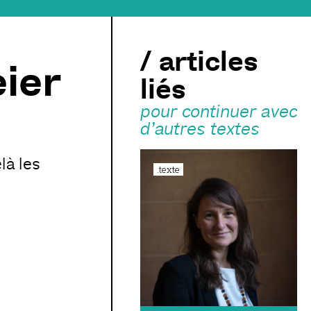
/ articles
ier
liés
pour continuer avec
d’autres textes
là les
.texte