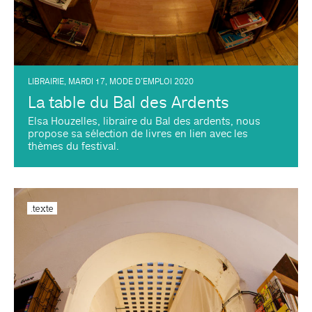
LIBRAIRIE
,
MARDI 17
,
MODE D’EMPLOI 2020
La table du Bal des Ardents
Elsa Houzelles, libraire du Bal des ardents, nous
propose sa sélection de livres en lien avec les
thèmes du festival.
.texte