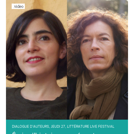
.video
DIALOGUE D’AUTEURS
,
JEUDI 27
,
LITTÉRATURE LIVE FESTIVAL