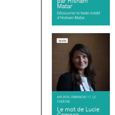
par Hisham
Matar
Découvrez le texte inédit
d’Hisham Matar.
.texte
AIR 2020
,
DIMANCHE 17
,
LE
THÉÂTRE
Le mot de Lucie
Campos,