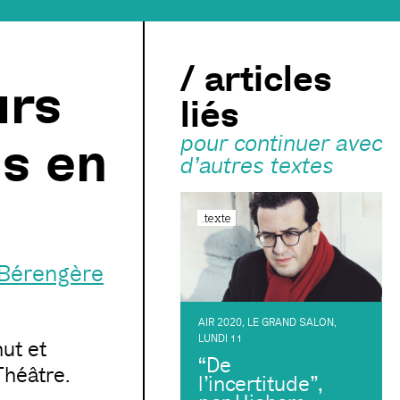
/ articles
urs
liés
s en
pour continuer avec
d’autres textes
.texte
Bérengère
AIR 2020
,
LE GRAND SALON
,
LUNDI 11
ut et
“De
Théâtre.
l’incertitude”,