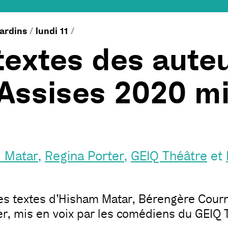
jardins
/
lundi 11
/
textes des aute
Assises 2020 mi
 Matar
,
Regina Porter
,
GEIQ Théâtre
et
es textes d’Hisham Matar, Bérengère Courn
er, mis en voix par les comédiens du GEIQ 