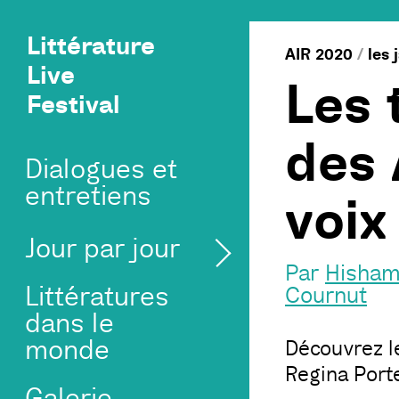
Littérature
AIR 2020
/
les 
Live
Les 
Festival
des 
Dialogues et
entretiens
voix
Jour par jour
Par
Hisham
Littératures
Cournut
dans le
monde
Découvrez l
Regina Port
Galerie