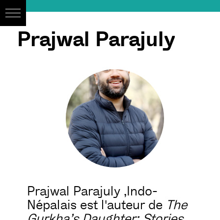
Prajwal Parajuly
Prajwal Parajuly ,Indo-
Népalais est l'auteur de
The
Gurkha’s Daughter: Stories
,