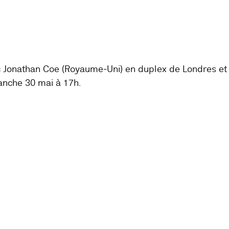
écritures : littérature, cinéma et traduc
 Jonathan Coe (Royaume-Uni) en duplex de Londres et Valé
anche 30 mai à 17h.