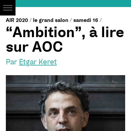
AIR 2020
/
le grand salon
/
samedi 16
/
“Ambition”, à lire
sur AOC
Par
Etgar Keret