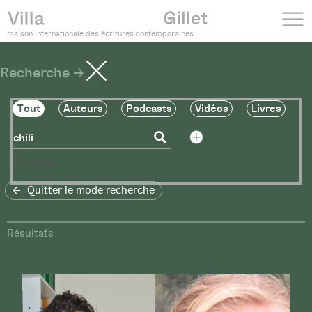
maison internationale des écritures contemporaines
Recherche
Tout
Auteurs
Podcasts
Vidéos
Livres
Try these:
Quitter le mode recherche
Résultats